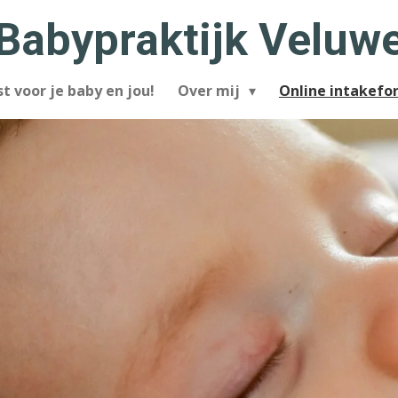
Babypraktijk Veluw
t voor je baby en jou!
Over mij
Online intakefo